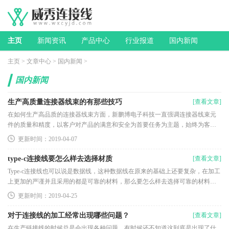
主页
新闻资讯
产品中心
行业报道
国内新闻
主页
>
文章中心
>
国内新闻
>
国内新闻
生产高质量连接器线束的有那些技巧
[查看文章]
在如何生产高品质的连接器线束方面，新鹏博电子科技一直强调连接器线束元
件的质量和精度，以客户对产品的满意和安全为首要任务为主题，始终为客户
提供满足其需求的解决方案。高品质连接器线束的生产技能：1。接头线束绝缘
更新时间：2019-04-07
体必须完全进入并伸出压接片。2。连
type-c连接线要怎么样去选择材质
[查看文章]
Type-c连接线也可以说是数据线，这种数据线在原来的基础上还要复杂，在加工
上更加的严谨并且采用的都是可靠的材料，那么要怎么样去选择可靠的材料
呢？pvc数据线有点就在于价格低，且绝缘性非常的好，耐候性也不错，对于其
更新时间：2019-04-25
他的数据线来说这真的非常便
对于连接线的加工经常出现哪些问题？
[查看文章]
在生产链接线的时候总是会出现各种问题，有时候还不知道这到底是出现了什