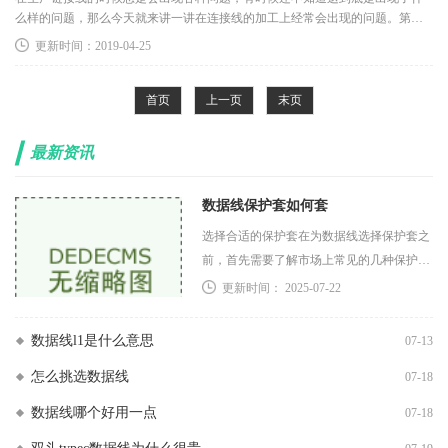
么样的问题，那么今天就来讲一讲在连接线的加工上经常会出现的问题。第一
个就是手轮故障，主要会发生这样的原因是因为手轮轴的开关接触不良，倍率
更新时间：2019-04-25
的开关上发生了不良，或者是手轮脉冲出
首页
上一页
末页
最新资讯
数据线保护套如何套
选择合适的保护套在为数据线选择保护套之
前，首先需要了解市场上常见的几种保护套
类型硅胶保护套硅胶材质的保护套柔软且有
更新时间： 2025-07-22
弹性，可以有效防止数据线受到外部冲击和
拉扯。它们
数据线l1是什么意思
07-13
怎么挑选数据线
07-18
数据线哪个好用一点
07-18